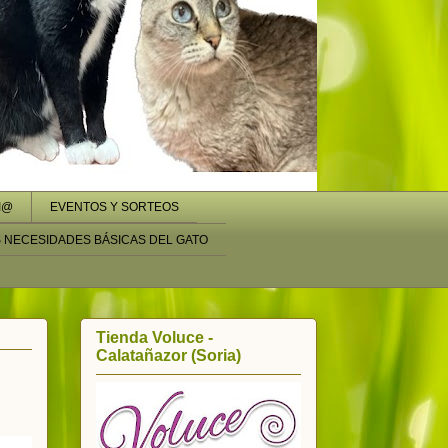
I@
EVENTOS Y SORTEOS
S NECESIDADES BÁSICAS DEL GATO
Tienda Voluce -
Calatañazor (Soria)