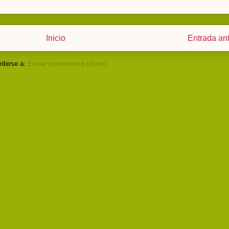
Inicio
Entrada an
ibirse a:
Enviar comentarios (Atom)