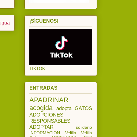
¡SÍGUENOS!
tigua
TIKTOK
ENTRADAS
APADRINAR
acogida
adopta
GATOS
ADOPCIONES
RESPONSABLES
ADOPTAR
solidario
INFORMACION
Velilla
Velilla