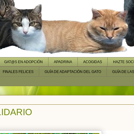
GAT@S EN ADOPCIÓN
APADRINA
ACOGIDAS
HAZTE SOC
FINALES FELICES
GUÍA DE ADAPTACIÓN DEL GATO
GUÍA DE LA
IDARIO