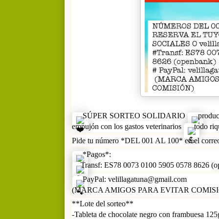
SÚPER SORTEO SOLIDARIO
produc
empujón con los gastos veterinarios
todo riq
Pide tu número *DEL 001 AL 100* en el correo 
*Pagos*:
Transf: ES78 0073 0100 5905 0578 8626 (o
PayPal: velillagatuna@gmail.com
(MARCA AMIGOS PARA EVITAR COMISI
**Lote del sorteo**
-Tableta de chocolate negro con frambuesa 125