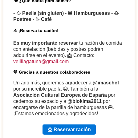
🍽 ¿Qué habrá para comer?
- 🥘
Paella (sin gluten)
- 🍔
Hamburguesas
- 🍮
Postres
- ☕
Café
⚠️ ¡Reserva tu ración!
Es muy importante reservar
tu ración de comida
con antelación (bebidas y postres podrán
adquirirse en el evento). 📩 Contacto:
velillagatuna@gmail.com
💚 Gracias a nuestros colaboradores
Un año más, queremos agradecer a
@imaschef
por su increíble paella 🤤. También a la
Asociación Cultural Europea de España
por
cedernos su espacio y a
@biokima2011
por
encargarse de la parrilla de hamburguesas 🍔.
¡Estamos emocionados y agradecidos!
📩 Reservar ración