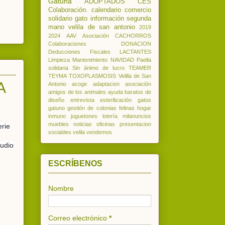
Gatuna
ADOPTADOS
CES
Colaboración.
calendario
comercio
solidario
gato
información
segunda
mano
velila de san antonio
2019
2024
AAV
Asociación
CACHORROS
Colaboraciones
DONACION
Deducciones
Fiscales
LACTANTES
Limpieza
Mantenimiento
NAVIDAD
Paella
solidaria
Sin ánimo de lucro
TEAMER
TEYMA
TOXOPLASMOSIS
Velilla de San
A
Antonio
acoge
adaptacion
asociación
amigos de los animales
ayuda
baratos
de
diseño
entrevista
esterilización
gatos
gatuno
gestión de colonias felinas
hogar
inmuno
juguetones
lotería
milanuncios
muebles
noticias
oficinas
presentacion
erie
sociables
velila
vendemos
tudio
ESCRÍBENOS
Nombre
Correo electrónico
*