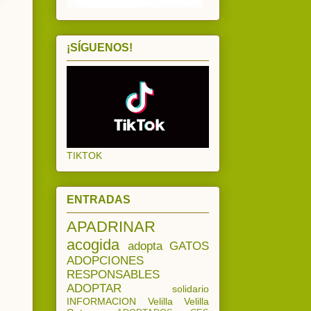
¡SÍGUENOS!
TIKTOK
ENTRADAS
APADRINAR
acogida
adopta
GATOS
ADOPCIONES
RESPONSABLES
ADOPTAR
solidario
INFORMACION
Velilla
Velilla