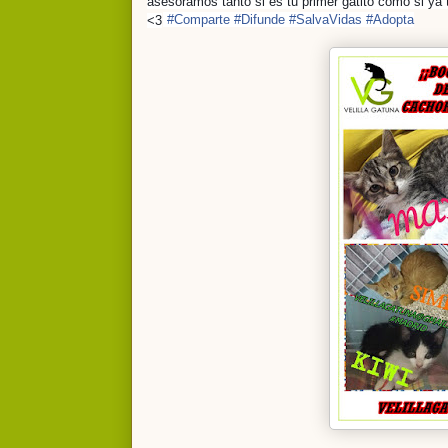
asesoramos tanto si es tu primer gatito como si 
#
Comparte
#
Difunde
#
SalvaVidas
#
Adopta
<3