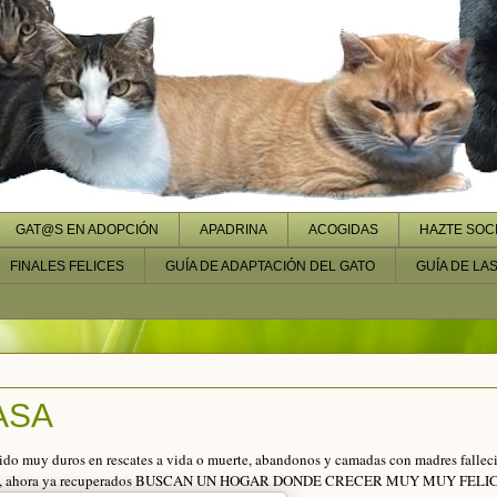
GAT@S EN ADOPCIÓN
APADRINA
ACOGIDAS
HAZTE SOC
FINALES FELICES
GUÍA DE ADAPTACIÓN DEL GATO
GUÍA DE LA
ASA
muy duros en rescates a vida o muerte, abandonos y camadas con madres falleci
a salvo, ahora ya recuperados BUSCAN UN HOGAR DONDE CRECER MUY MUY FELI