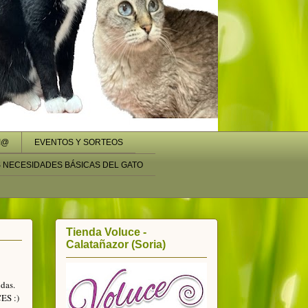
I@
EVENTOS Y SORTEOS
S NECESIDADES BÁSICAS DEL GATO
Tienda Voluce -
Calatañazor (Soria)
das.
CES :)