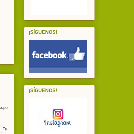
¡SÍGUENOS!
¡SÍGUENOS!
super
Te