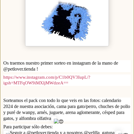
Os traemos nuestro primer sorteo en instagram de la mano de
@petlover.tienda !
https://www.instagram.com/p/C1b0QV3IupL/?
igsh=MTFqOW9iMXljMWdzeA==
Sorteamos el pack con todo lo que veis en las fotos: calendario
2024 de nuestra asociación, cama para gato/perro, chuches de pollo
y puré de wanpy, arnés, juguete, arena aglomerante, césped para
gatos, y alfombra olfativa
Para participar sólo debes:
Seguir a @petlover.tienda y a nosotros @velilla_gatuna