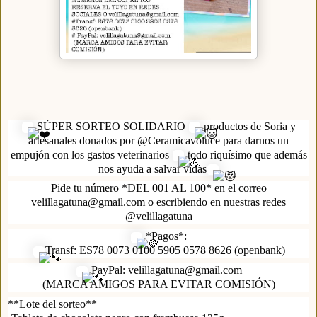
SÚPER SORTEO SOLIDARIO
productos de Soria y
artesanales donados por @Ceramicavoluce para darnos un
empujón con los gastos veterinarios
todo riquísimo que además
nos ayuda a salvar vidas
Pide tu número *DEL 001 AL 100* en el correo
velillagatuna@gmail.com o escribiendo en nuestras redes
@velillagatuna
*Pagos*:
Transf: ES78 0073 0100 5905 0578 8626 (openbank)
PayPal: velillagatuna@gmail.com
(MARCA AMIGOS PARA EVITAR COMISIÓN)
**Lote del sorteo**