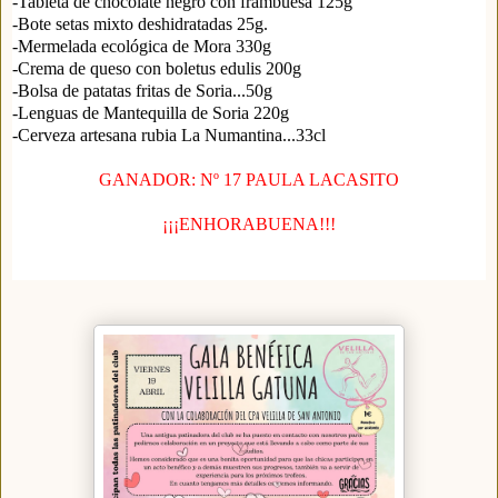
-Tableta de chocolate negro con frambuesa 125g
-Bote setas mixto deshidratadas 25g.
-Mermelada ecológica de Mora 330g
-Crema de queso con boletus edulis 200g
-Bolsa de patatas fritas de Soria...50g
-Lenguas de Mantequilla de Soria 220g
-Cerveza artesana rubia La Numantina...33cl
GANADOR: Nº 17 PAULA LACASITO
¡¡¡ENHORABUENA!!!