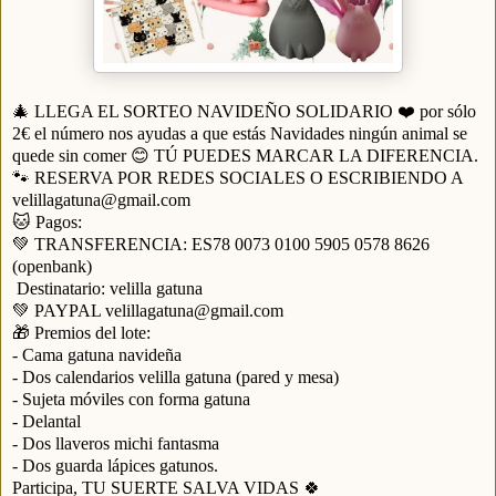
🎄
LLEGA EL SORTEO NAVIDEÑO SOLIDARIO ❤️ por sólo
2€ el número nos ayudas a que estás Navidades ningún animal se
quede sin comer 😊 TÚ PUEDES MARCAR LA DIFERENCIA.
🐾 RESERVA POR REDES SOCIALES O ESCRIBIENDO A
velillagatuna@gmail.com
🐱 Pagos:
💚 TRANSFERENCIA: ES78 0073 0100 5905 0578 8626
(openbank)
Destinatario: velilla gatuna
💚 PAYPAL velillagatuna@gmail.com
🎁 Premios del lote:
- Cama gatuna navideña
- Dos calendarios velilla gatuna (pared y mesa)
- Sujeta móviles con forma gatuna
- Delantal
- Dos llaveros michi fantasma
- Dos guarda lápices gatunos.
Participa, TU SUERTE SALVA VIDAS 🍀