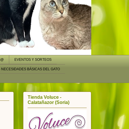
I@
EVENTOS Y SORTEOS
S NECESIDADES BÁSICAS DEL GATO
Tienda Voluce -
Calatañazor (Soria)