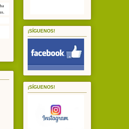
ha 
as.
¡SÍGUENOS!
¡SÍGUENOS!