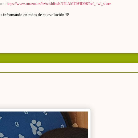
zon:
https://www.amazon.es/hz/wishlist/ls/74LAMT0FID9R?ref_=wl_share
s informando en redes de su evolución 💚