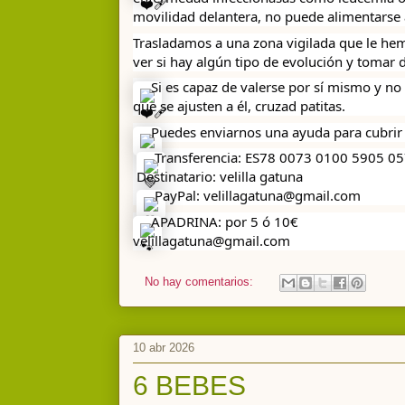
movilidad delantera, no puede alimentarse
Trasladamos a una zona vigilada que le he
ver si hay algún tipo de evolución y tomar 
 Si es capaz de valerse por sí mismo y n
que se ajusten a él, cruzad patitas. 
 Puedes enviarnos una ayuda para cubrir
 Transferencia: ES78 0073 0100 5905 0
 Destinatario: velilla gatuna
 PayPal: velillagatuna@gmail.com
 APADRINA: por 5 ó 10€ 
velillagatuna@gmail.com
No hay comentarios:
10 abr 2026
6 BEBES