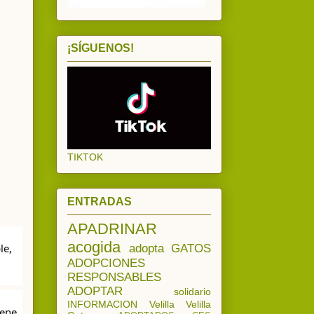
¡SÍGUENOS!
TIKTOK
ENTRADAS
APADRINAR
acogida
e, 
adopta
GATOS
ADOPCIONES
RESPONSABLES
ADOPTAR
solidario
INFORMACION
Velilla
Velilla
ene 