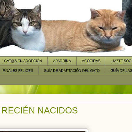
GAT@S EN ADOPCIÓN
APADRINA
ACOGIDAS
HAZTE SOC
FINALES FELICES
GUÍA DE ADAPTACIÓN DEL GATO
GUÍA DE LA
 RECIÉN NACIDOS