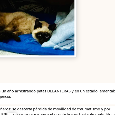
e un año arrastrando patas DELANTERAS y en un estado lamentabl
encia. 
ñaros: se descarta pérdida de movilidad de traumatismo y por 
 PIF 
 no se ve causa, pero el pronóstico es bastante malo. No ti