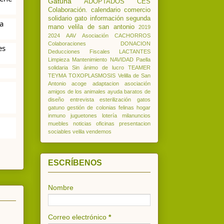
Gatuna
ADOPTADOS
CES
Colaboración.
calendario
comercio
solidario
gato
información
segunda
 
mano
velila de san antonio
2019
2024
AAV
Asociación
CACHORROS
Colaboraciones
DONACION
s 
Deducciones
Fiscales
LACTANTES
Limpieza
Mantenimiento
NAVIDAD
Paella
solidaria
Sin ánimo de lucro
TEAMER
TEYMA
TOXOPLASMOSIS
Velilla de San
Antonio
acoge
adaptacion
asociación
amigos de los animales
ayuda
baratos
de
diseño
entrevista
esterilización
gatos
gatuno
gestión de colonias felinas
hogar
inmuno
juguetones
lotería
milanuncios
muebles
noticias
oficinas
presentacion
sociables
velila
vendemos
ESCRÍBENOS
Nombre
Correo electrónico
*