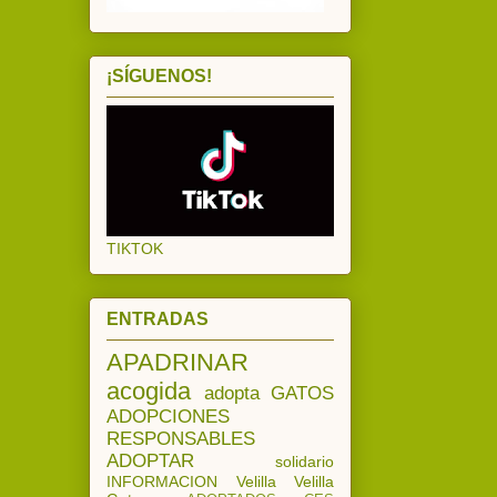
¡SÍGUENOS!
TIKTOK
ENTRADAS
APADRINAR
acogida
adopta
GATOS
ADOPCIONES
RESPONSABLES
ADOPTAR
solidario
INFORMACION
Velilla
Velilla