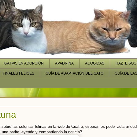
GAT@S EN ADOPCIÓN
APADRINA
ACOGIDAS
HAZTE SOC
FINALES FELICES
GUÍA DE ADAPTACIÓN DEL GATO
GUÍA DE LA
atuna
sobre las colonias felinas en la web de Cuatro, esperamos poder aclarar dud
 una patita leyendo y compartiendo la noticia?