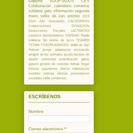
Gatuna
ADOPTADOS
CES
Colaboración.
calendario
comercio
solidario
gato
información
segunda
mano
velila de san antonio
2019
2024
AAV
Asociación
CACHORROS
Colaboraciones
DONACION
Deducciones
Fiscales
LACTANTES
Limpieza
Mantenimiento
NAVIDAD
Paella
solidaria
Sin ánimo de lucro
TEAMER
TEYMA
TOXOPLASMOSIS
Velilla de San
Antonio
acoge
adaptacion
asociación
amigos de los animales
ayuda
baratos
de
diseño
entrevista
esterilización
gatos
gatuno
gestión de colonias felinas
hogar
inmuno
juguetones
lotería
milanuncios
muebles
noticias
oficinas
presentacion
sociables
velila
vendemos
ESCRÍBENOS
Nombre
Correo electrónico
*