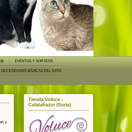
I@
EVENTOS Y SORTEOS
S NECESIDADES BÁSICAS DEL GATO
Tienda Voluce -
Calatañazor (Soria)
as y