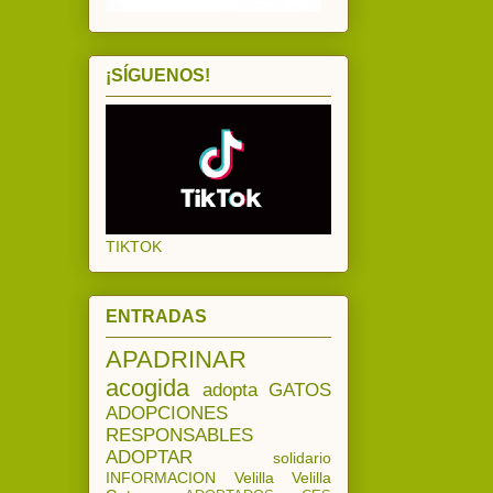
¡SÍGUENOS!
TIKTOK
ENTRADAS
APADRINAR
acogida
adopta
GATOS
ADOPCIONES
RESPONSABLES
ADOPTAR
solidario
INFORMACION
Velilla
Velilla