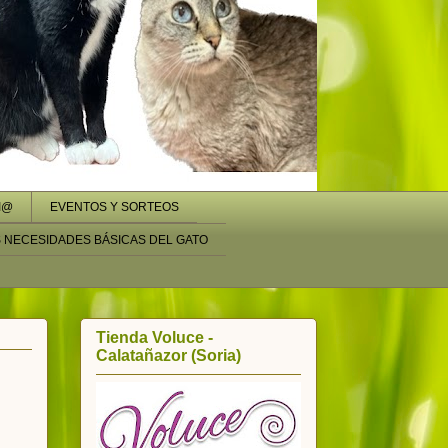
I@
EVENTOS Y SORTEOS
S NECESIDADES BÁSICAS DEL GATO
Tienda Voluce -
Calatañazor (Soria)