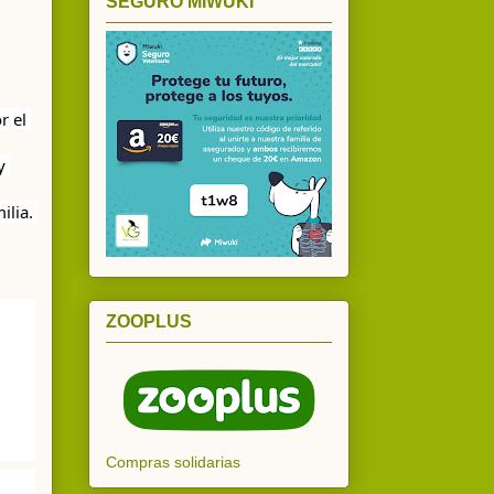
SEGURO MIWUKI
 el 
 
luchador y haremos todo lo que esté en nuestra mano por ayudarle a recuperarse y encontrar una buena familia. 
ZOOPLUS
Compras solidarias