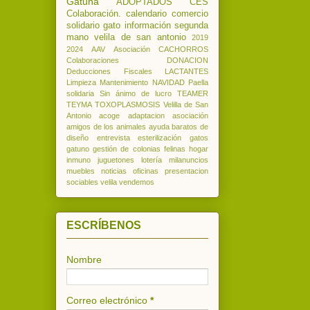
Gatuna
ADOPTADOS
CES
Colaboración.
calendario
comercio
solidario
gato
información
segunda
mano
velila de san antonio
2019
2024
AAV
Asociación
CACHORROS
Colaboraciones
DONACION
Deducciones
Fiscales
LACTANTES
Limpieza
Mantenimiento
NAVIDAD
Paella
solidaria
Sin ánimo de lucro
TEAMER
TEYMA
TOXOPLASMOSIS
Velilla de San
Antonio
acoge
adaptacion
asociación
amigos de los animales
ayuda
baratos
de
diseño
entrevista
esterilización
gatos
gatuno
gestión de colonias felinas
hogar
inmuno
juguetones
lotería
milanuncios
muebles
noticias
oficinas
presentacion
sociables
velila
vendemos
ESCRÍBENOS
Nombre
Correo electrónico
*