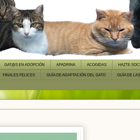
GAT@S EN ADOPCIÓN
APADRINA
ACOGIDAS
HAZTE SOC
FINALES FELICES
GUÍA DE ADAPTACIÓN DEL GATO
GUÍA DE LA