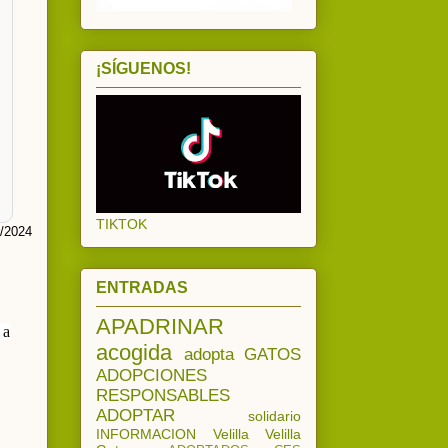
¡SÍGUENOS!
TIKTOK
/2024
ENTRADAS
APADRINAR
 a
acogida
adopta
GATOS
ADOPCIONES
RESPONSABLES
ADOPTAR
solidario
INFORMACION
Velilla
Velilla