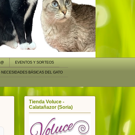
I@
EVENTOS Y SORTEOS
S NECESIDADES BÁSICAS DEL GATO
Tienda Voluce -
Calatañazor (Soria)