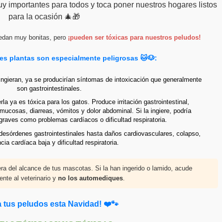
 importantes para todos y toca poner nuestros hogares listos
para la ocasión 🎄🎁
edan muy bonitas, pero
¡pueden ser tóxicas para nuestros peludos!
res plantas son especialmente peligrosas 🐱🐶:
gieran, ya se producirían síntomas de intoxicación que generalmente
son gastrointestinales.
a ya es tóxica para los gatos. Produce irritación gastrointestinal,
s mucosas, diarreas, vómitos y dolor abdominal. Si la ingiere, podría
raves como problemas cardíacos o dificultad respiratoria.
esórdenes gastrointestinales hasta daños cardiovasculares, colapso,
cia cardíaca baja y dificultad respiratoria.
ra del alcance de tus mascotas. Si la han ingerido o lamido, acude
nte al veterinario y
no los automediques
.
a tus peludos esta Navidad! ❤️🐾