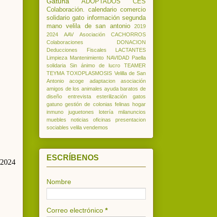
Gatuna
ADOPTADOS
CES
Colaboración.
calendario
comercio
solidario
gato
información
segunda
mano
velila de san antonio
2019
2024
AAV
Asociación
CACHORROS
Colaboraciones
DONACION
Deducciones
Fiscales
LACTANTES
Limpieza
Mantenimiento
NAVIDAD
Paella
solidaria
Sin ánimo de lucro
TEAMER
TEYMA
TOXOPLASMOSIS
Velilla de San
Antonio
acoge
adaptacion
asociación
amigos de los animales
ayuda
baratos
de
diseño
entrevista
esterilización
gatos
gatuno
gestión de colonias felinas
hogar
inmuno
juguetones
lotería
milanuncios
muebles
noticias
oficinas
presentacion
sociables
velila
vendemos
ESCRÍBENOS
/2024
Nombre
Correo electrónico
*