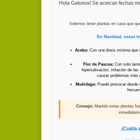
Hola Gatunos! Se acercan fechas muy
Solemos tener plantas en casa que qu
En Navidad, estas t
Acebo:
Con una dosis mínima que in
Flor de Pascua:
Con solo lamerl
hipersalivación, irritación de la
causar problemas más g
Muérdago:
Puede provocar desde d
frecuen
Consejo:
Mantén estas plantas fue
inmediatame
¡Cuida 