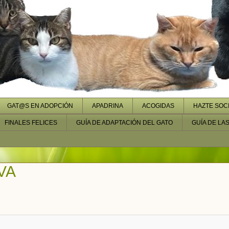
GAT@S EN ADOPCIÓN
APADRINA
ACOGIDAS
HAZTE SOC
FINALES FELICES
GUÍA DE ADAPTACIÓN DEL GATO
GUÍA DE LA
VA