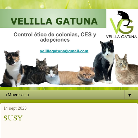
▼
14 sept 2023
SUSY