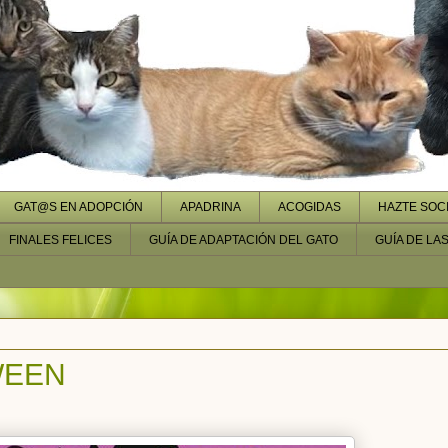
GAT@S EN ADOPCIÓN
APADRINA
ACOGIDAS
HAZTE SOC
FINALES FELICES
GUÍA DE ADAPTACIÓN DEL GATO
GUÍA DE LA
WEEN