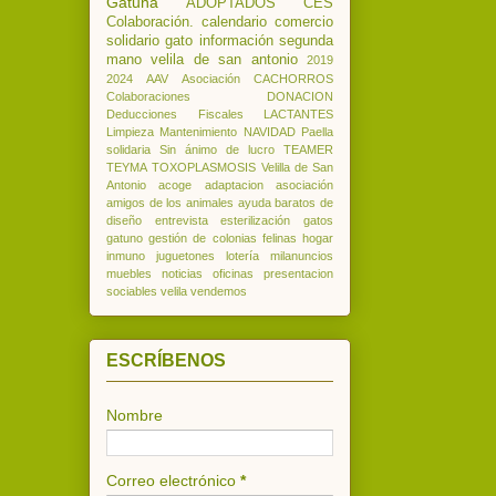
Gatuna
ADOPTADOS
CES
Colaboración.
calendario
comercio
solidario
gato
información
segunda
mano
velila de san antonio
2019
2024
AAV
Asociación
CACHORROS
Colaboraciones
DONACION
Deducciones
Fiscales
LACTANTES
Limpieza
Mantenimiento
NAVIDAD
Paella
solidaria
Sin ánimo de lucro
TEAMER
TEYMA
TOXOPLASMOSIS
Velilla de San
Antonio
acoge
adaptacion
asociación
amigos de los animales
ayuda
baratos
de
diseño
entrevista
esterilización
gatos
gatuno
gestión de colonias felinas
hogar
inmuno
juguetones
lotería
milanuncios
muebles
noticias
oficinas
presentacion
sociables
velila
vendemos
ESCRÍBENOS
Nombre
Correo electrónico
*