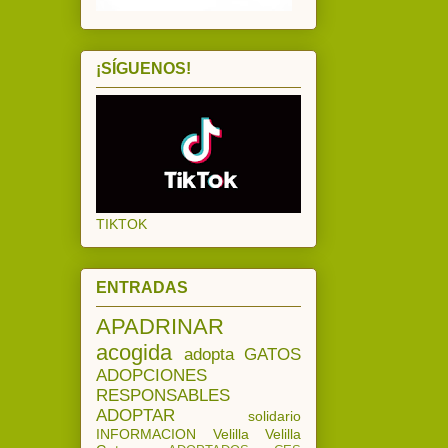
¡SÍGUENOS!
TIKTOK
ENTRADAS
APADRINAR
acogida
adopta
GATOS
ADOPCIONES
RESPONSABLES
ADOPTAR
solidario
INFORMACION
Velilla
Velilla