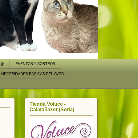
I@
EVENTOS Y SORTEOS
S NECESIDADES BÁSICAS DEL GATO
Tienda Voluce -
Calatañazor (Soria)