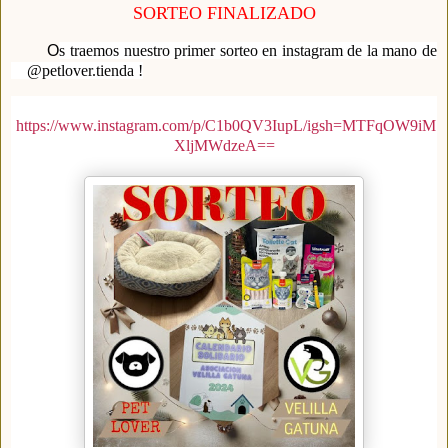
SORTEO FINALIZADO
O
s traemos nuestro primer sorteo en instagram de la mano de
@petlover.tienda !
https://www.instagram.com/p/C1b0QV3IupL/igsh=MTFqOW9iM
XljMWdzeA==